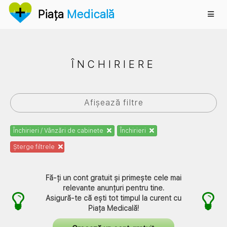
Anunțuri
Piața
Medicală
ÎNCHIRIERE
Afișează filtre
Închirieri / Vânzări de cabinete
Închirieri
Șterge filtrele
Fă-ți un cont gratuit și primește cele mai
relevante anunțuri pentru tine.
Asigură-te că ești tot timpul la curent cu
Piața Medicală
!