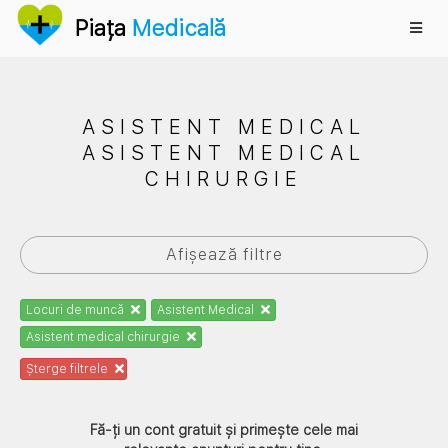
Anunțuri
Piața
Medicală
ASISTENT MEDICAL
ASISTENT MEDICAL
CHIRURGIE
Afișează filtre
Locuri de muncă
Asistent Medical
Asistent medical chirurgie
Șterge filtrele
Fă-ți un cont gratuit și primește cele mai