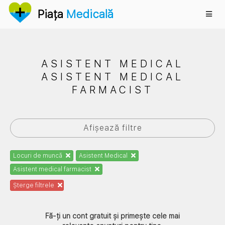
Anunțuri
Piața
Medicală
ASISTENT MEDICAL
ASISTENT MEDICAL
FARMACIST
Afișează filtre
Locuri de muncă
Asistent Medical
Asistent medical farmacist
Șterge filtrele
Fă-ți un cont gratuit și primește cele mai