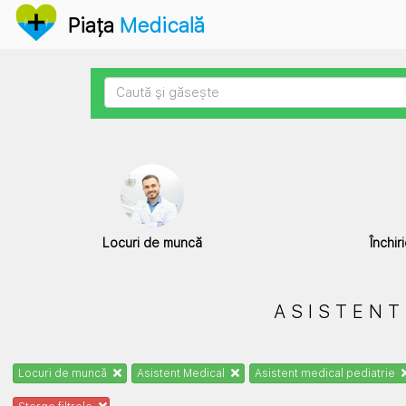
Anunțuri
Piața
Medicală
Locuri de muncă
Închir
ASISTENT
Locuri de muncă
Asistent Medical
Asistent medical pediatrie