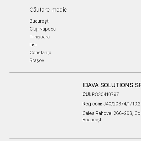
Căutare medic
București
Cluj-Napoca
Timișoara
Iași
Constanța
Brașov
IDAVA SOLUTIONS S
CUI:
RO30410797
Reg com:
J40/20674/17.10.
Calea Rahovei 266-268, Corp 6
București