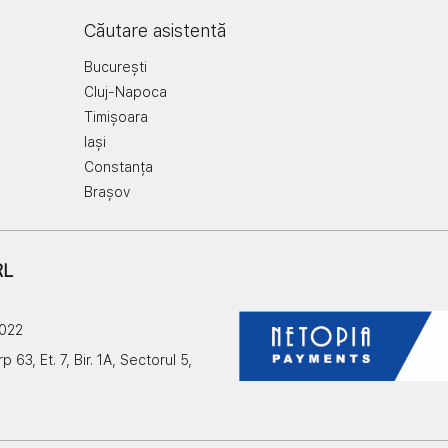
Căutare asistentă
București
Cluj-Napoca
Timișoara
Iași
Constanța
Brașov
RL
2022
3, Et. 7, Bir. 1A, Sectorul 5,