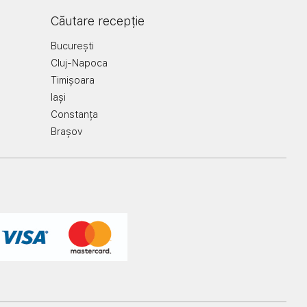
Căutare recepție
București
Cluj-Napoca
Timișoara
Iași
Constanța
Brașov