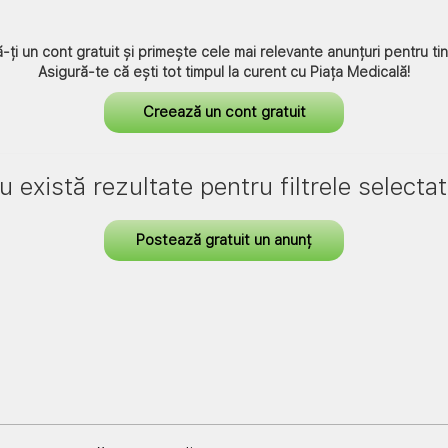
ă-ți un cont gratuit și primește cele mai relevante anunțuri pentru tin
Asigură-te că ești tot timpul la curent cu
Piața Medicală
!
Creează un cont gratuit
u există rezultate pentru filtrele selectat
Postează gratuit un anunț