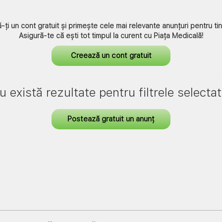
ă-ți un cont gratuit și primește cele mai relevante anunțuri pentru tin
Asigură-te că ești tot timpul la curent cu
Piața Medicală
!
Creează un cont gratuit
u există rezultate pentru filtrele selectat
Postează gratuit un anunț