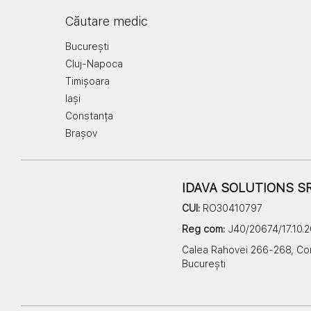
Căutare medic
București
Cluj-Napoca
Timișoara
Iași
Constanța
Brașov
IDAVA SOLUTIONS S
CUI:
RO30410797
Reg com:
J40/20674/17.10.
Calea Rahovei 266-268, Corp 6
București