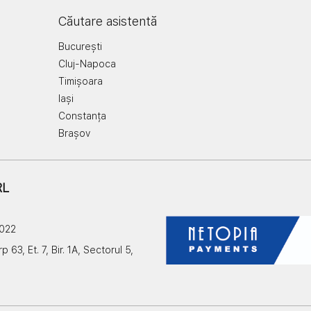
Căutare asistentă
București
Cluj-Napoca
Timișoara
Iași
Constanța
Brașov
RL
2022
3, Et. 7, Bir. 1A, Sectorul 5,