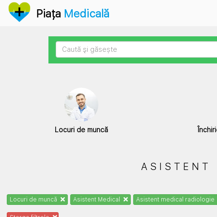
Anunțuri
Piața
Medicală
Locuri de muncă
Închir
ASISTENT 
Locuri de muncă
Asistent Medical
Asistent medical radiologie