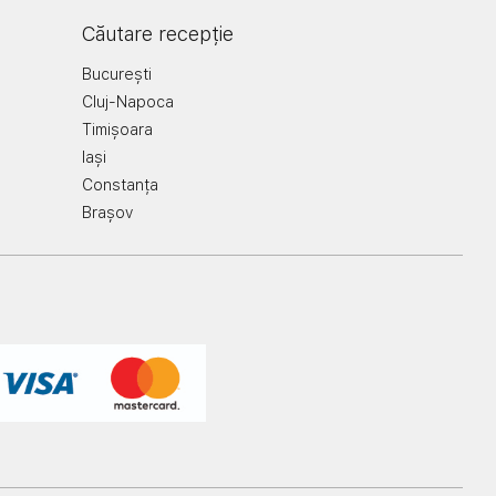
Căutare recepție
București
Cluj-Napoca
Timișoara
Iași
Constanța
Brașov