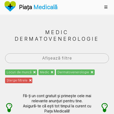
Anunțuri
Piața
Medicală
MEDIC
DERMATOVENEROLOGIE
Afișează filtre
Locuri de muncă
Medic
Dermatovenerologie
Șterge filtrele
Fă-ți un cont gratuit și primește cele mai
relevante anunțuri pentru tine.
Asigură-te că ești tot timpul la curent cu
Piața Medicală
!