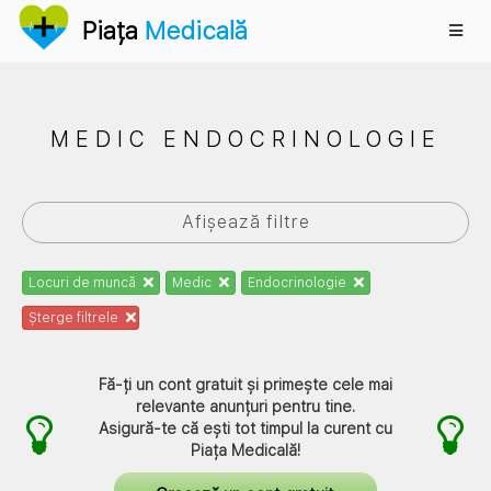
Anunțuri
Piața
Medicală
MEDIC ENDOCRINOLOGIE
Afișează filtre
Locuri de muncă
Medic
Endocrinologie
Șterge filtrele
Fă-ți un cont gratuit și primește cele mai
relevante anunțuri pentru tine.
Asigură-te că ești tot timpul la curent cu
Piața Medicală
!