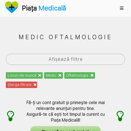
Anunțuri
Piața
Medicală
MEDIC OFTALMOLOGIE
Afișează filtre
Locuri de muncă
Medic
Oftalmologie
Șterge filtrele
Fă-ți un cont gratuit și primește cele mai
relevante anunțuri pentru tine.
Asigură-te că ești tot timpul la curent cu
Piața Medicală
!